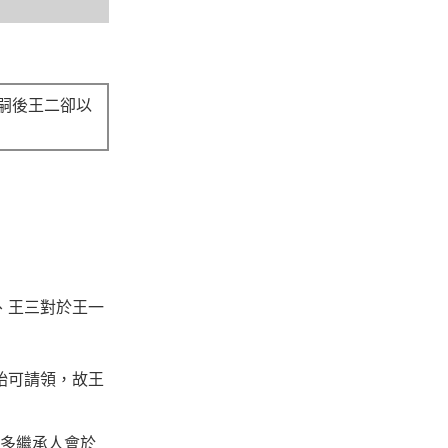
嗣後王二卻以
、王三對於王一
始可請領，故王
多繼承人會於