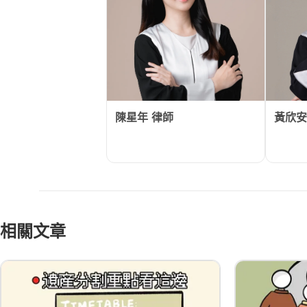
陳星年
律師
黃欣安
相關文章