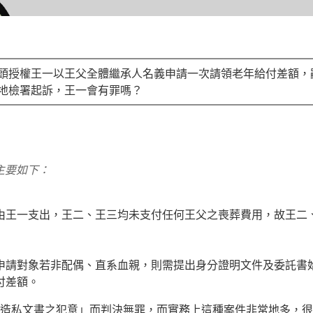
頭授權王一以王父全體繼承人名義申請一次請領老年給付差額，
地檢署起訴，王一會有罪嗎？
主要如下：
由王一支出，王二、王三均未支付任何王父之喪葬費用，故王二
申請對象若非配偶、直系血親，則需提出身分證明文件及委託書
付差額。
造私文書之犯意」而判決無罪，而實務上這種案件非常地多，很