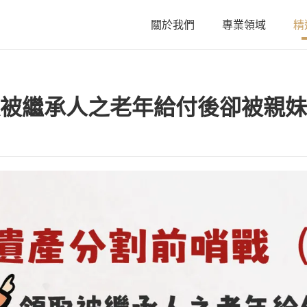
關於我們
專業領域
精
關於我們
被繼承人之老年給付後卻被親妹
陳星年 主持律師
黃欣安 主持律師
吳郁婷 主持律師