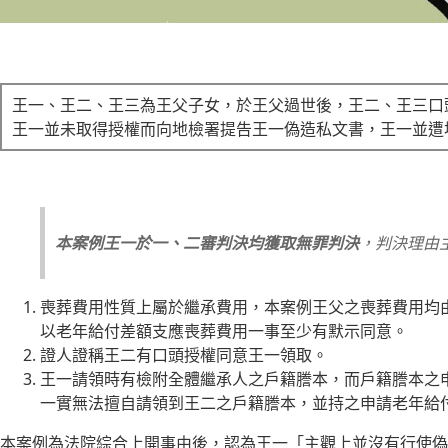
王一、王二、王三為王父子女，於王父過世後，王二、王三口
王一並未取得授權而向地檢署提告王一偽造私文書，王一並遭
本案例王一於一、二審判決均獲取無罪判決
，判決理由
喪葬費用性質上屬於繼承費用，本案例王父之喪葬費用均
以老年給付差額支應喪葬費用一事至少有默示同意。
證人證稱王二有口頭授權同意王一領取。
王一請領時有檢附全體繼承人之戶籍謄本，而戶籍謄本之
一實無法擅自請領到王二之戶籍謄本，並持之申請老年給
本案例為法院綜合上開事由後，認為王一「主觀上並沒有行使偽