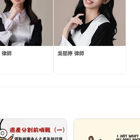
律師
吳郁婷
律師