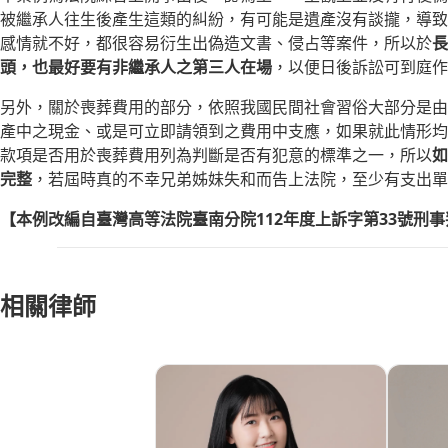
被繼承人往生後產生這類的糾紛，有可能是遺產沒有談攏，導致
感情就不好，都很容易衍生出偽造文書、侵占等案件，所以於
長
頭，也最好要有非繼承人之第三人在場
，以便日後訴訟可到庭作
另外，關於喪葬費用的部分，依照我國民間社會習俗大部分是由
產中之現金、或是可立即請領到之費用中支應，如果就此情形均
款項是否用於喪葬費用列為判斷是否有犯意的標準之一，所以
如
完整
，若屆時真的不幸兄弟姊妹失和而告上法院，至少有支出單
【本例改編自臺灣高等法院臺南分院112年度上訴字第33號刑
相關律師