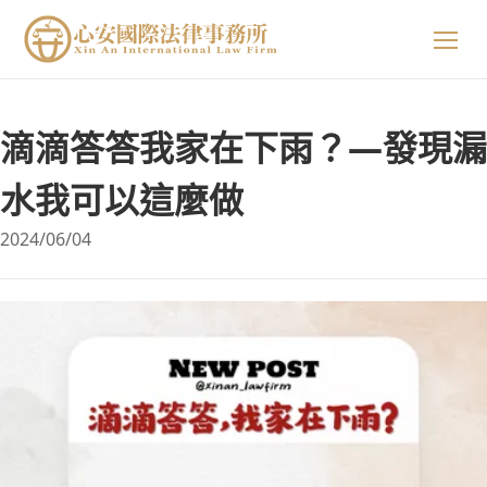
關於我們
滴滴答答我家在下雨？—發現漏
專業領域
關於我們
水我可以這麼做
2024/06/04
精選案例
陳星年 主持律師
法律小知識
黃欣安 主持律師
生活小常識
吳郁婷 主持律師