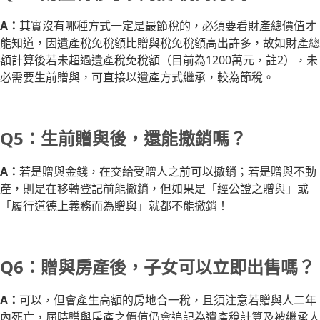
A：
其實沒有哪種方式一定是最節稅的，必須要看財產總價值才
能知道，因遺產稅免稅額比贈與稅免稅額高出許多，故如財產總
額計算後若未超過遺產稅免稅額（目前為1200萬元，註2），未
必需要生前贈與，可直接以遺產方式繼承，較為節稅。
Q5：生前贈與後，還能撤銷嗎？
A：
若是贈與金錢，在交給受贈人之前可以撤銷；若是贈與不動
產，則是在移轉登記前能撤銷，但如果是「經公證之贈與」或
「履行道德上義務而為贈與」就都不能撤銷！
Q6：贈與房產後，子女可以立即出售嗎？
A：
可以，但會產生高額的房地合一稅，且須注意若贈與人二年
內死亡，屆時贈與房產之價值仍會追記為遺產稅計算及被繼承人