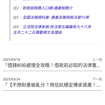
註2：
財政部稅務入口網-遺產稅簡介
註3：
全國法規資料庫- 遺產及贈與稅法第15條
註4：
立法院法律系統-民法第五編繼承九十八年
五月二十二日異動條文及理由
2025/03/18
上一則
「借錢糾紛處理全攻略！借款前必知的法律重點，保護你的權益」
2025/03/24
下一則
「【不想財產被亂分？用信託穩定傳承資產！】」