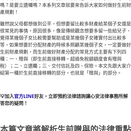
嗎？是要立遺囑嗎？本系列文章就要來告訴大家如何做好生前財
產規劃！
雖然說父母都想做到公平，但想要留比較多財產給某個子女還是
很常見的事情，原因很多，像是傳統觀念想要多留一些給兒子、
覺得某幾個子女比較需要幫助或是某幾個子女確實付出比較多
等，如果想要於分配財產的時候多照顧某幾個子女，一定要做好
生前財產規劃，而生前做好財產分配的常見方式主要有下列四
種：一、贈與（即生前直接移轉，超過免稅額額度會有贈與
稅）；二、立遺矚；三、交付信託及四、保險。本文先跟大家介
紹第一種於生前直接移轉的部分，也就是「贈與」的部分。
💡加入
官方LINE
好友，立即預約法律諮詢讓心安法律事務所解
答您的疑問！
本篇文章將解析生前贈與的法律重點