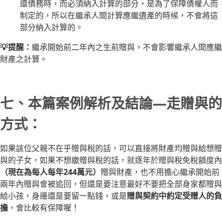
還債務時，而必須納入計算的部分，是為了保障債權人而
制定的，所以在繼承人間計算應繼遺產的時候，不會將這
部分納入計算的。
💡提醒：
繼承開始前二年內之生前贈與，不會影響繼承人間應繼
財產之計算。
七、本篇案例解析及結論—走贈與的
方式：
如果該位父親不在乎贈與稅的話，可以直接將財產均贈與給想贈
與的子女，如果不想繳贈與稅的話，就逐年於贈與稅免稅額度內
（現在為每人每年244萬元）
贈與財產，也不用擔心繼承開始前
兩年內贈與會被追回，但還是要注意最好不要把全部身家都贈與
給小孩，身邊還是要留一點錢，或是
贈與契約中約定受贈人的負
擔
，會比較有保障喔！