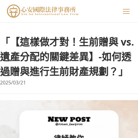
關於我們
「【這樣做才對！生前贈與 vs.
專業領域
關於我們
遺產分配的關鍵差異】-如何透
過贈與進行生前財產規劃？」
精選案例
陳星年 主持律師
2025/03/21
法律小知識
黃欣安 主持律師
生活小常識
吳郁婷 主持律師