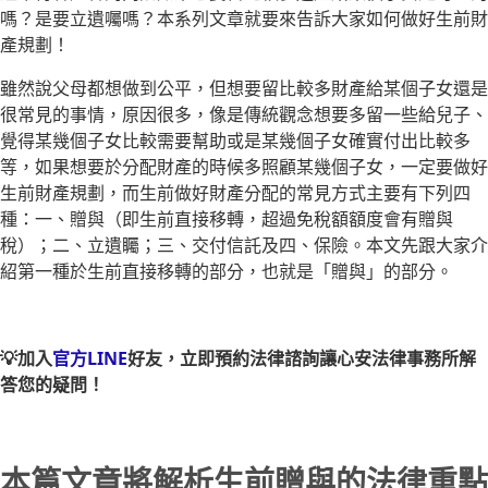
嗎？是要立遺囑嗎？本系列文章就要來告訴大家如何做好生前財
產規劃！
雖然說父母都想做到公平，但想要留比較多財產給某個子女還是
很常見的事情，原因很多，像是傳統觀念想要多留一些給兒子、
覺得某幾個子女比較需要幫助或是某幾個子女確實付出比較多
等，如果想要於分配財產的時候多照顧某幾個子女，一定要做好
生前財產規劃，而生前做好財產分配的常見方式主要有下列四
種：一、贈與（即生前直接移轉，超過免稅額額度會有贈與
稅）；二、立遺矚；三、交付信託及四、保險。本文先跟大家介
紹第一種於生前直接移轉的部分，也就是「贈與」的部分。
💡加入
官方LINE
好友，立即預約法律諮詢讓心安法律事務所解
答您的疑問！
本篇文章將解析生前贈與的法律重點