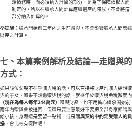
還債務時，而必須納入計算的部分，是為了保障債權人而
制定的，所以在繼承人間計算應繼遺產的時候，不會將這
部分納入計算的。
💡提醒：
繼承開始前二年內之生前贈與，不會影響繼承人間應繼
財產之計算。
七、本篇案例解析及結論—走贈與的
方式：
如果該位父親不在乎贈與稅的話，可以直接將財產均贈與給想贈
與的子女，如果不想繳贈與稅的話，就逐年於贈與稅免稅額度內
（現在為每人每年244萬元）
贈與財產，也不用擔心繼承開始前
兩年內贈與會被追回，但還是要注意最好不要把全部身家都贈與
給小孩，身邊還是要留一點錢，或是
贈與契約中約定受贈人的負
擔
，會比較有保障喔！