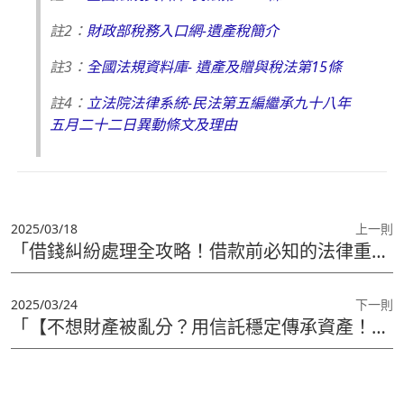
註2：
財政部稅務入口網-遺產稅簡介
註3：
全國法規資料庫- 遺產及贈與稅法第15條
註4：
立法院法律系統-民法第五編繼承九十八年
五月二十二日異動條文及理由
2025/03/18
上一則
「借錢糾紛處理全攻略！借款前必知的法律重點，保護你的權益」
2025/03/24
下一則
「【不想財產被亂分？用信託穩定傳承資產！】」