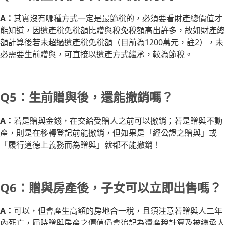
A：
其實沒有哪種方式一定是最節稅的，必須要看財產總價值才
能知道，因遺產稅免稅額比贈與稅免稅額高出許多，故如財產總
額計算後若未超過遺產稅免稅額（目前為1200萬元，註2），未
必需要生前贈與，可直接以遺產方式繼承，較為節稅。
Q5：生前贈與後，還能撤銷嗎？
A：
若是贈與金錢，在交給受贈人之前可以撤銷；若是贈與不動
產，則是在移轉登記前能撤銷，但如果是「經公證之贈與」或
「履行道德上義務而為贈與」就都不能撤銷！
Q6：贈與房產後，子女可以立即出售嗎？
A：
可以，但會產生高額的房地合一稅，且須注意若贈與人二年
內死亡，屆時贈與房產之價值仍會追記為遺產稅計算及被繼承人