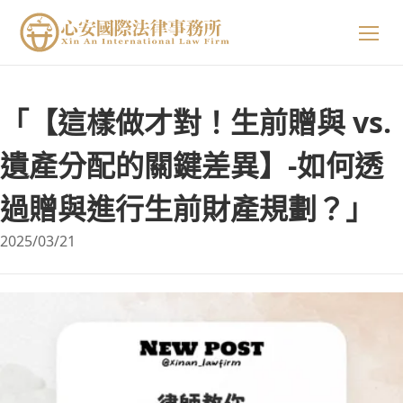
關於我們
「【這樣做才對！生前贈與 vs.
專業領域
關於我們
遺產分配的關鍵差異】-如何透
過贈與進行生前財產規劃？」
精選案例
陳星年 主持律師
2025/03/21
法律小知識
黃欣安 主持律師
生活小常識
吳郁婷 主持律師