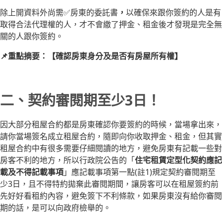
除上開資料外尚需✅房東的委託書
，
以確保來跟你簽約的人是有
取得合法代理權的人，才不會繳了押金、租金後才發現是完全無
關的人跟你簽約。
📌重點摘要：【確認房東身分及是否有房屋所有權】
二、契約審閱期至少3日！
因大部分租屋合約都是房東確認你要簽約的時候，當場拿出來，
請你當場簽名成立租屋合約，隨即向你收取押金、租金，但其實
租屋合約中有很多需要仔細閱讀的地方，避免房東有記載一些對
房客不利的地方，所以行政院公告的「
住宅租賃定型化契約應記
載及不得記載事項
」應記載事項第一點(註1)規定契約審閱期至
少3日，且不得特約拋棄此審閱期間，讓房客可以在租屋簽約前
先好好看租約內容，避免簽下不利條款，如果房東沒有給你審閱
期的話，是可以向政府檢舉的。