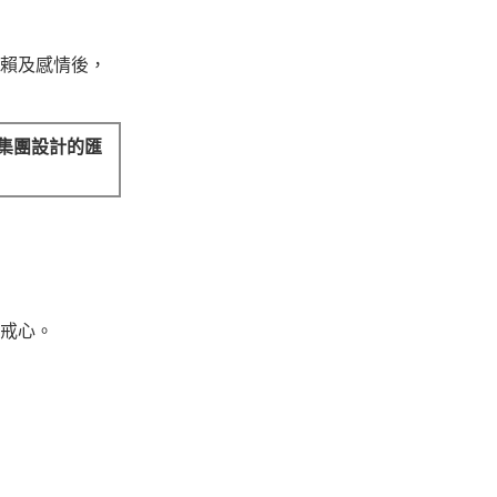
賴及感情後，
集團設計的匯
戒心。