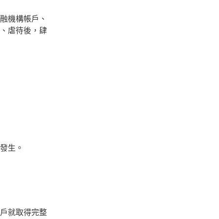
金融機構帳戶、
、虐待後，肆
發生。
戶就取得完整