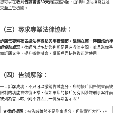
您可以在
收到告誡書後30天內
提起訴願，由律師協助撰寫並遞
交至主管機關。
（三）尋求專業法律協助：
訴願需要精確表達法律觀點與事實細節，建議在第一時間諮詢律
師協助處理
。律師可以協助您判斷是否有救濟空間，並且幫你準
備訴願文件，提升撤銷機會，讓帳戶盡快恢復正常使用！
（四）告誡解除：
一旦訴願成功，不只可以撤銷告誡處分，您的帳戶因告誡書而被
限制的功能會恢復正常，但如果您的帳戶另有因涉嫌刑事案件而
被列為警示帳戶則不會因此一併解除警示喔！
★律師提醒：
被告誡雖然不是刑事處分，但影響可大可小。