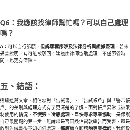
Q6：我應該找律師幫忙嗎？可以自己處理
嗎？
A：
可以自行訴願，但
訴願程序涉及法律分析與證據整理
，若未
妥善說明，有可能被駁回。建議由律師協助處理，不僅節省時
間，也更有保障。
五、結語：
透過這篇文章，相信您對「告誡書」、「告誡帳戶」與「警示帳
戶」的差別與處理方式有了更清楚的了解。面對帳戶異常或被限
制使用的情況，
不慌張、冷靜處理、盡快尋求專業協助
，是保護
自己最關鍵的第一步！無論您是否因誤信貸款廣告而受害，還是
收到告誡書後不知如何處理，
都應該立即諮詢專業律師
。我們致