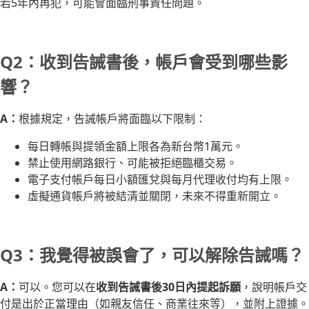
若5年內再犯，可能會面臨刑事責任問題。
Q2：收到告誡書後，帳戶會受到哪些影
響？
A：
根據規定，告誡帳戶將面臨以下限制：
每日轉帳與提領金額上限各為新台幣1萬元。
禁止使用網路銀行、可能被拒絕臨櫃交易。
電子支付帳戶每日小額匯兌與每月代理收付均有上限。
虛擬通貨帳戶將被結清並關閉，未來不得重新開立。
Q3：我覺得被誤會了，可以解除告誡嗎？
A：
可以。您可以在
收到告誡書後30日內提起訴願
，說明帳戶交
付是出於正當理由（如親友信任、商業往來等），並附上證據。