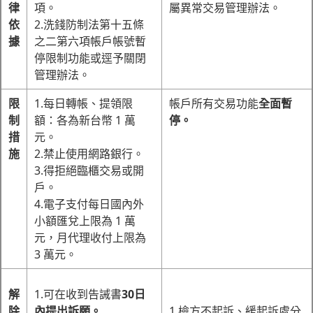
律
項。
屬異常交易管理辦法。
依
2.洗錢防制法第十五條
據
之二第六項帳戶帳號暫
停限制功能或逕予關閉
管理辦法。
限
1.每日轉帳、提領限
帳戶所有交易功能
全面暫
制
額：各為新台幣 1 萬
停。
措
元。
施
2.禁止使用網路銀行。
3.得拒絕臨櫃交易或開
戶。
4.電子支付每日國內外
小額匯兌上限為 1 萬
元，月代理收付上限為
3 萬元。
解
1.可在收到告誡書
30日
除
內提出訴願。
1.檢方不起訴、緩起訴處分