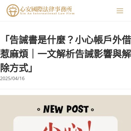
關於我們
「告誡書是什麼？小心帳戶外借
專業領域
關於我們
惹麻煩｜一文解析告誡影響與解
除方式」
精選案例
陳星年 主持律師
2025/04/16
法律小知識
黃欣安 主持律師
生活小常識
吳郁婷 主持律師