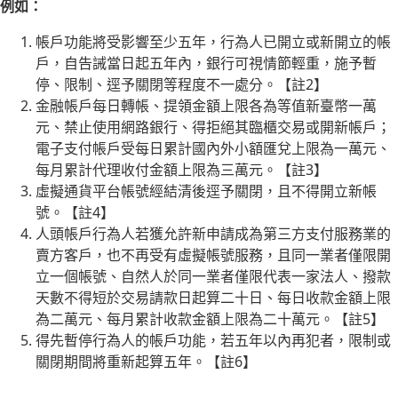
例如：
帳戶功能將受影響至少五年，行為人已開立或新開立的帳
戶，自告誡當日起五年內，銀行可視情節輕重，施予暫
停、限制、逕予關閉等程度不一處分。【註2】
金融帳戶每日轉帳、提領金額上限各為等值新臺幣一萬
元、禁止使用網路銀行、得拒絕其臨櫃交易或開新帳戶；
電子支付帳戶受每日累計國內外小額匯兌上限為一萬元、
每月累計代理收付金額上限為三萬元。【註3】
虛擬通貨平台帳號經結清後逕予關閉，且不得開立新帳
號。【註4】
人頭帳戶行為人若獲允許新申請成為第三方支付服務業的
賣方客戶，也不再受有虛擬帳號服務，且同一業者僅限開
立一個帳號、自然人於同一業者僅限代表一家法人、撥款
天數不得短於交易請款日起算二十日、每日收款金額上限
為二萬元、每月累計收款金額上限為二十萬元。【註5】
得先暫停行為人的帳戶功能，若五年以內再犯者，限制或
關閉期間將重新起算五年。【註6】