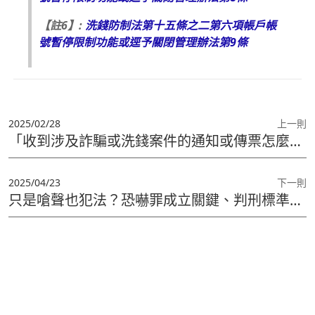
【註6】:
洗錢防制法第十五條之二第六項帳戶帳
號暫停限制功能或逕予關閉管理辦法第9條
2025/02/28
上一則
「收到涉及詐騙或洗錢案件的通知或傳票怎麼辦？律師教你3招如何自保並證明清白！」
2025/04/23
下一則
只是嗆聲也犯法？恐嚇罪成立關鍵、判刑標準與賠償一次了解