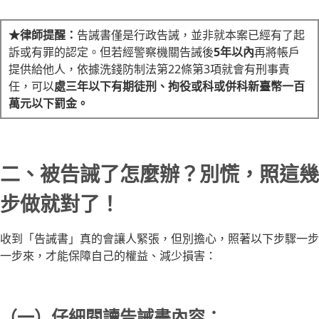
★律師提醒：
告誡書僅是行政告誡，並非就本案已經有了起
訴或有罪的認定。但若經警察機關告誡後
5年以內
再將帳戶
提供給他人，依據洗錢防制法第22條第3項就會有刑事責
任，可以
處三年以下有期徒刑、拘役或科或併科新臺幣一百
萬元以下罰金。
二、被告誡了怎麼辦？別慌，照這幾
步做就對了！
收到「告誡書」真的會讓人緊張，但別擔心，照著以下步驟一步
一步來，才能保障自己的權益、減少損害：
（一）仔細閱讀告誡書內容：