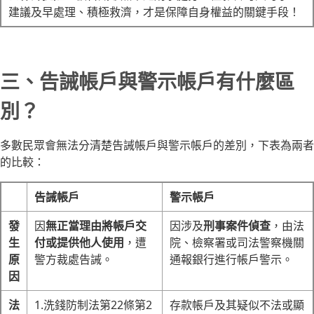
建議及早處理、積極救濟，才是保障自身權益的關鍵手段！
三、告誡帳戶與警示帳戶有什麼區
別？
多數民眾會無法分清楚告誡帳戶與警示帳戶的差別，下表為兩者
的比較：
告誡帳戶
警示帳戶
發
因
無正當理由將帳戶交
因涉及
刑事案件偵查
，由法
生
付或提供他人使用
，遭
院、檢察署或司法警察機關
原
警方裁處告誡。
通報銀行進行帳戶警示。
因
法
1.洗錢防制法第22條第2
存款帳戶及其疑似不法或顯