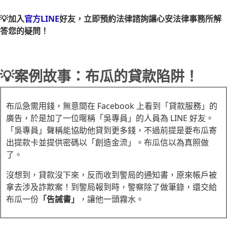
💡加入
官方LINE
好友，立即預約法律諮詢讓心安法律事務所解
答您的疑問！
💡案例故事：布瓜的貸款陷阱！
布瓜急需用錢，無意間在 Facebook 上看到「貸款服務」的
廣告，於是加了一位暱稱「吳專員」的人員為 LINE 好友。
「吳專員」聲稱能協助他貸到更多錢，不過前提是要布瓜寄
出提款卡並提供密碼以「創造金流」。布瓜信以為真照做
了。
沒想到，貸款沒下來，反而收到警局的通知書，原來帳戶被
拿去涉及詐欺案！到警局報到時，警察除了做筆錄，還交給
布瓜一份
「告誡書」
，讓他一頭霧水。