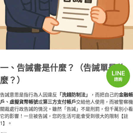
一、告誡書是什麼？（告誡單是什
LINE
麼？）
諮詢
告誡意思是指行為人因違反
「洗錢防制法」
，而把自己的
金融帳
戶、虛擬貨幣帳號
或
第三方支付帳戶
交給他人使用，而被警察機
關裁處行政告誡的情況。雖然「告誡」不是刑罰，但千萬別小看
它的影響！一旦被告誡，您的生活可能會受到很大的限制【註
1】。