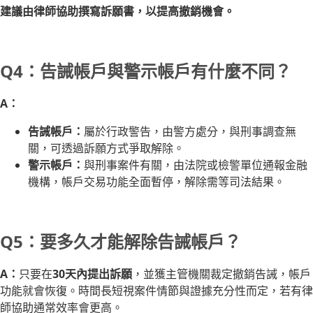
建議由律師協助撰寫訴願書，以提高撤銷機會。
Q4：告誡帳戶與警示帳戶有什麼不同？
A：
告誡帳戶：
屬於行政警告，由警方處分，與刑事調查無
關，可透過訴願方式爭取解除。
警示帳戶：
與刑事案件有關，由法院或檢警單位通報金融
機構，帳戶交易功能全面暫停，解除需等司法結果。
Q5：要多久才能解除告誡帳戶？
A：
只要在
30天內提出訴願
，並獲主管機關裁定撤銷告誡，帳戶
功能就會恢復。時間長短視案件情節與證據充分性而定，若有律
師協助通常效率會更高。