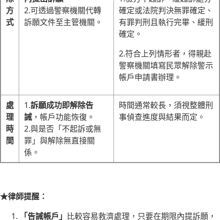
方
2.可透過警察機關代轉
確定或法院判決無罪確定、
式
訴願文件至主管機關。
有罪判刑且執行完畢、緩刑
確定。
2.符合上列情形者，得親赴
警察機關填寫民眾解除警示
帳戶申請書辦理。
處
1.
訴願成功即解除告
時間通常較長，須視整體刑
理
誡
，帳戶功能恢復。
事偵查進度與結果而定。
時
2.與是否「不起訴或無
間
罪」與解除無直接關
係。
★律師提醒：
「告誡帳戶」
比較容易救濟處理，只要在期限內提訴願，