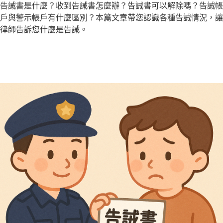
告誡書是什麼？收到告誡書怎麼辦？告誡書可以解除嗎？告誡帳
戶與警示帳戶有什麼區別？本篇文章帶您認識各種告誡情況，讓
律師告訴您什麼是告誡。