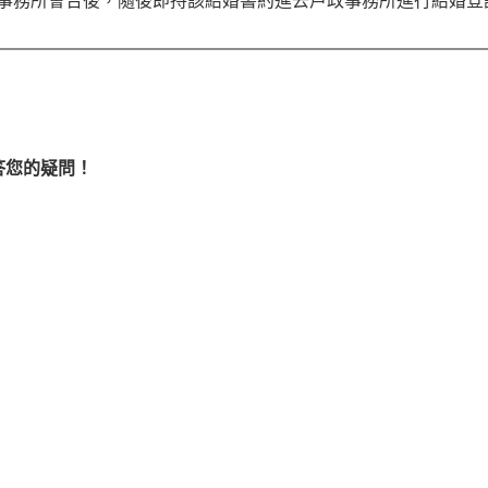
事務所會合後，隨後即持該結婚書約進去戶政事務所進行結婚登
答您的疑問！