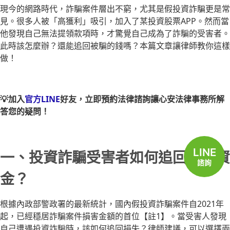
現今的網路時代，詐騙案件層出不窮，尤其是假投資詐騙更是常
見。很多人被「高獲利」吸引，加入了某投資股票APP。然而當
他發現自己無法提領款項時，才驚覺自己成為了詐騙的受害者。
此時該怎麼辦？還能追回被騙的錢嗎？本篇文章讓律師教你這樣
做！
💡加入
官方LINE
好友，立即預約法律諮詢讓心安法律事務所解
答您的疑問！
LINE
一、投資詐騙受害者如何追回被騙資
諮詢
金？
根據內政部警政署的最新統計，國內假投資詐騙案件自2021年
起，已經穩居詐騙案件損害金額的首位【註1】。當受害人發現
自己遭遇投資詐騙時，該如何追回損失？律師建議，可以選擇兩