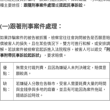
種主要途徑：
跟隨刑事案件處理
或
提起民事訴訟
。
(一)跟著刑事案件處理：
如果詐騙案件的被告被抓獲，檢察官往往會詢問被告是否願意賠
償被害人的損失。且在某些情況下，雙方可進行和解，或安排調
解。若該案件被檢察官起訴進入法院程序，被害人可以遞交
「刑
事附帶民事訴訟起訴狀」
，要求賠償。
優
無需支付裁判費，且因為嫌疑人未判決確定，賠償意
點：
願較高。
缺
若嫌疑人分散在各縣市，受害人需要耗費大量的時間
點：
與金錢參與多地的庭審，並且有可能因為案件拖延，
錯過訴訟時效。