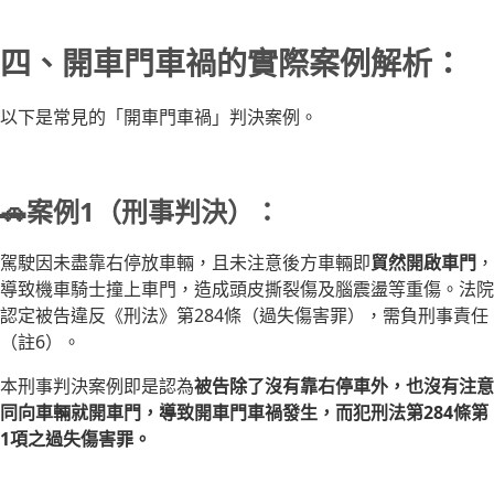
四、開車門車禍的實際案例解析：
以下是常見的「開車門車禍」判決案例。
🚗案例1（刑事判決）：
駕駛因未盡靠右停放車輛，且未注意後方車輛即
貿然開啟車門
，
導致機車騎士撞上車門，造成頭皮撕裂傷及腦震盪等重傷。法院
認定被告違反《刑法》第284條（過失傷害罪），需負刑事責任
（註6）。
本刑事判決案例即是認為
被告除了沒有靠右停車外，也沒有注意
同向車輛就開車門，導致開車門車禍發生，而犯刑法第284條第
1項之過失傷害罪。