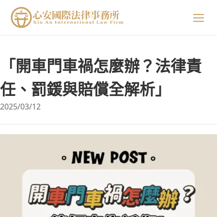
關於我們
「開車門車禍怎麼辦？法律責
專業領域
關於我們
任、罰鍰與賠償全解析」
2025/03/12
精選案例
陳星年 主持律師
法律小知識
黃欣安 主持律師
生活小常識
吳郁婷 主持律師