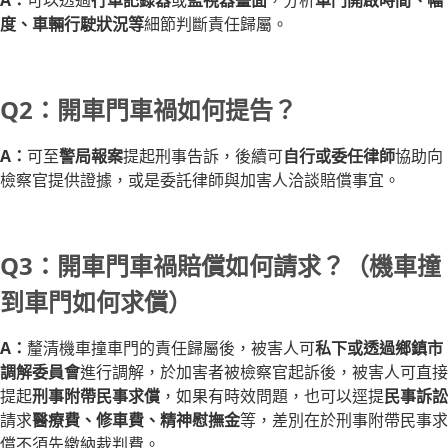
A：
可以透過
行車記錄器
或
監視器畫面
，分析
車門開啟時間、幅
度、車輛行駛狀況等
細節判斷責任歸屬。
Q2：開車門車禍如何提告？
A：
可至
警局報案
提起刑事告訴，後續可
自行或委任律師
協助向
檢察官提供證據，或是委託律師與加害人洽談賠償事宜。
Q3：開車門車禍賠償如何請求？（機車撞
到車門如何求償）
A：
釐清機車撞車門的責任歸屬後，被害人可
私下或透過鄉鎮市
調解委員會
進行調解，於加害者被檢察官起訴後，被害人可直接
提起
刑事附帶民事求償
，如果有時效問題，也可以逕提
民事訴訟
請求
醫療費、修車費、精神慰撫金
等，差別在於刑事附帶民事求
償不須先繳納裁判費。