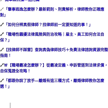
🔗
「肇事逃逸怎麼辦？最新罰則、刑責解析，律師教你正確應
對」
🔗
「如何分辨真假律師？找律師前一定要知道的事！」
🔗
「職場性騷擾法律風險與防治攻略｜雇主、員工如何合法自
保？」
🔗
【找律師不踩雷】查詢真偽律師技巧＋免費法律諮詢資源完整
指南！
🔗
🚨【職場霸凌怎麼辦？】從霸凌定義、申訴管道到法律求償，
自保蒐證全攻略！
🔗
「都跟你說了放手—離婚有這三種方式，離婚律師教你怎麼
選！」