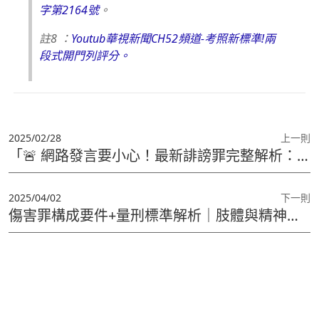
字第2164號
。
註8 ：
Youtub華視新聞CH52頻道-考照新標準!兩
段式開門列評分。
2025/02/28
上一則
「🚨 網路發言要小心！最新誹謗罪完整解析：刑罰、案例、求償一次看懂！」
2025/04/02
下一則
傷害罪構成要件+量刑標準解析｜肢體與精神傷害都可能觸法！完整解析。