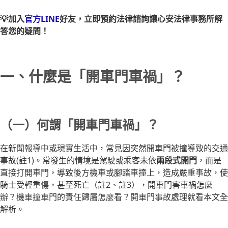
💡加入
官方LINE
好友，立即預約法律諮詢讓心安法律事務所解
答您的疑問！
一、什麼是「開車門車禍」？
（一）何謂「開車門車禍」？
在新聞報導中或現實生活中，常見因突然開車門被撞導致的交通
事故(註1)。常發生的情境是駕駛或乘客未依
兩段式開門
，而是
直接打開車門，導致後方機車或腳踏車撞上，造成嚴重事故，使
騎士受輕重傷，甚至死亡（註2、註3），開車門害車禍怎麼
辦？機車撞車門的責任歸屬怎麼看？開車門事故處理就看本文全
解析。