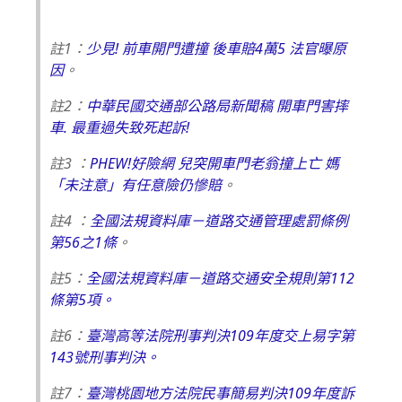
註1：
少見! 前車開門遭撞 後車賠4萬5 法官曝原
因
。
註2：
中華民國交通部公路局新聞稿 開車門害摔
車. 最重過失致死起訴!
註3 ：
PHEW!好險網 兒突開車門老翁撞上亡 媽
「未注意」有任意險仍慘賠
。
註4 ：
全國法規資料庫－道路交通管理處罰條例
第56之1條
。
註5：
全國法規資料庫－
道路交通安全規則第112
條第5項。
註6：
臺灣高等法院刑事判決109年度交上易字第
143號刑事判決。
註7：
臺灣桃園地方法院民事簡易判決109年度訴