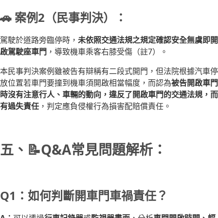
🚗 案例2（民事判決）：
駕駛於道路旁臨停時，
未依照交通法規之規定確認安全無虞即開
啟駕駛座車門
，導致機車乘客右膝受傷（註7）。
本民事判決案例雖被告有辯稱有二段式開門，但法院根據汽車停
放位置若車門要撞到機車須開啟相當幅度，而認為
被告開啟車門
時沒有注意行人、車輛的動向，違反了開啟車門的交通法規，而
有過失責任
，判定應負侵權行為損害配賠償責任。
五、📝Q&A常見問題解析：
Q1：如何判斷開車門車禍責任？