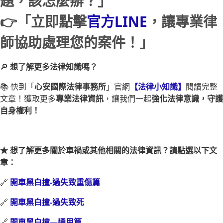
題，該怎麼辦？」
👉「立即點擊
官方LINE
，讓專業律
師協助處理您的案件！」
🔎
想了解更多法律知識嗎？
📚 快到「
心安國際法律事務所
」官網
【法律小知識】
閱讀完整
文章！獲取更多
專業法律資訊
，讓我們一起
強化法律意識，守護
自身權利！
★ 想了解更多關於車禍或其他相關的法律資訊？請點選以下文
章：
🔗
開車黑白撞-過失致重傷篇
🔗
開車黑白撞-過失致死
🔗
開車黑白撞—通用篇