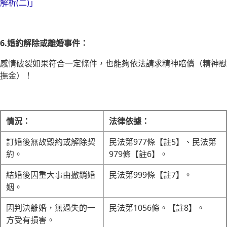
解析(二)」
6.婚約解除或離婚事件：
感情破裂如果符合一定條件，也能夠依法請求精神賠償（精神慰
撫金）！
情況：
法律依據：
訂婚後無故毀約或解除契
民法第977條【註5】、民法第
約。
979條【註6】。
結婚後因重大事由撤銷婚
民法第999條【註7】。
姻。
因判決離婚，無過失的一
民法第1056條。【註8】。
方受有損害。