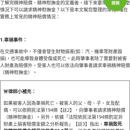
了解完精神賠償、精神慰撫金的定義後，接下來要帶您了解什麼
諮詢
情況下可以請求精神慰撫金？以下是本文幫您整理的常見6種在
實務上常見的精神賠償情況：
1.車禍事件：
在交通事故中，不僅會發生財物損害(如：汽、機車等財產毀
損)，也可能導致身體受傷或死亡。此時肇事者除了需要對被害
人財產為賠償外，受害人也可以依法向肇事者請求車禍精神賠償
（精神慰撫金）。
🚨律師小補充：
如果被害人因為車禍死亡，被害人的父、母、子、女及配
偶，可以依照民法第194條【註2】，向肇事者請求精神賠償
（精神慰撫金）。另外，依據「法院依民法第194條酌定非
財產上損害賠償金額之分析報告」【註3】指出，
車禍致死