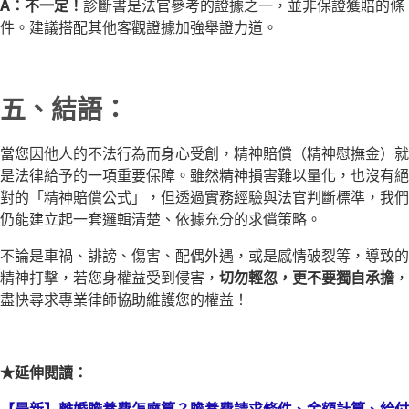
A：不一定！
診斷書是法官參考的證據之一，並非保證獲賠的條
件。建議搭配其他客觀證據加強舉證力道。
五、結語：
當您因他人的不法行為而身心受創，精神賠償（精神慰撫金）就
是法律給予的一項重要保障。雖然精神損害難以量化，也沒有絕
對的「精神賠償公式」，但透過實務經驗與法官判斷標準，我們
仍能建立起一套邏輯清楚、依據充分的求償策略。
不論是車禍、誹謗、傷害、配偶外遇，或是感情破裂等，導致的
精神打擊，若您身權益受到侵害，
切勿輕忽，更不要獨自承擔
，
盡快尋求專業律師協助維護您的權益！
★延伸閱讀：