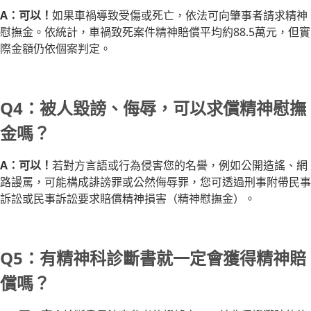
A：可以！
如果車禍導致受傷或死亡，依法可向肇事者請求精神
慰撫金。依統計，車禍致死案件精神賠償平均約88.5萬元，但實
際金額仍依個案判定。
Q4：被人毀謗、侮辱，可以求償精神慰撫
金嗎？
A：可以！
若對方言語或行為侵害您的名譽，例如公開造謠、網
路謾罵，可能構成誹謗罪或公然侮辱罪，您可透過刑事附帶民事
訴訟或民事訴訟要求賠償精神損害（精神慰撫金）。
Q5：有精神科診斷書就一定會獲得精神賠
償嗎？