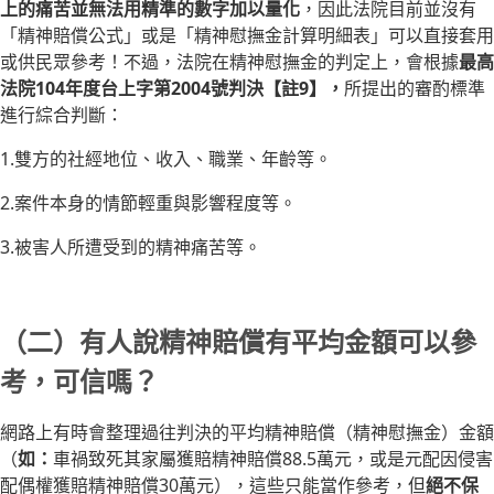
上的痛苦並無法用精準的數字加以量化
，因此法院目前並沒有
「精神賠償公式」或是「精神慰撫金計算明細表」可以直接套用
或供民眾參考！不過，法院在精神慰撫金的判定上，會根據
最高
法院104年度台上字第2004號判決【註9】，
所提出的審酌標準
進行綜合判斷：
1.雙方的社經地位、收入、職業、年齡等。
2.案件本身的情節輕重與影響程度等。
3.被害人所遭受到的精神痛苦等。
（二）有人說精神賠償有平均金額可以參
考，可信嗎？
網路上有時會整理過往判決的平均精神賠償（精神慰撫金）金額
（
如：
車禍致死其家屬獲賠精神賠償88.5萬元，或是元配因侵害
配偶權獲賠精神賠償30萬元），這些只能當作參考，但
絕不保