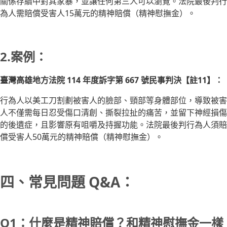
關係存續中對其家暴，並讓任何第三人可以瀏覽。法院最後判行
為人需賠償受害人15萬元的精神賠償（精神慰撫金）。
2.案例：
臺灣高雄地方法院 114 年度訴字第 667 號民事判決【註11】：
行為人以美工刀割劃被害人的臉部、頸部等身體部位，導致被害
人不僅需每日忍受傷口清創、撕裂拉扯的痛苦，並留下神經損傷
的後遺症，且影響原有咀嚼及持握功能。法院最後判行為人須賠
償受害人50萬元的精神賠償（精神慰撫金）。
四、常見問題 Q&A：
Q1：什麼是精神賠償？和精神慰撫金一樣