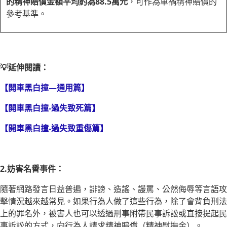
的精神賠償金額平均約為88.5萬元
，可作為車禍精神賠償的
參考基準。
💡延伸閱讀：
【開車黑白撞—通用篇】
【開車黑白撞-過失致死篇】
【開車黑白撞-過失致重傷篇】
2.妨害名譽事件：
隨著網路發言日益普遍，誹謗、造謠、謾罵、公然侮辱等言語攻
擊情況越來越常見。如果行為人做了這些行為，除了會背負刑法
上的罪名外，被害人也可以透過刑事附帶民事訴訟或直接提起民
事訴訟的方式，向行為人請求精神賠償（精神慰撫金）。