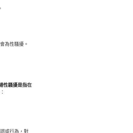
。
會為性騷擾。
場性騷擾是指在
：
詞或行為，對