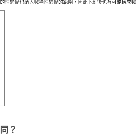
的性騷擾也納入職場性騷擾的範圍，因此下班後也有可能構成職
。
同？