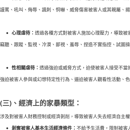
謾罵、吼叫、侮辱、諷刺、恫嚇、威脅傷害被害人或其親屬、揚
心理虐待：
透過各種方式對被害人施加心理壓力，導致被
竊聽、跟蹤、監視、冷漠、鄙視、羞辱、捏造不實指控、試圖操
性相關虐待：
透過強迫或威脅方式，迫使被害人接受不當
強迫被害人參與或幻想特定性行為、逼迫被害人觀看性活動、色
(三)、經濟上的家暴類型：
涉及對被害人財務控制或經濟剝削，導致被害人失去經濟自主權
剝奪被害人基本生活經濟條件：
不給予生活費，限制被害