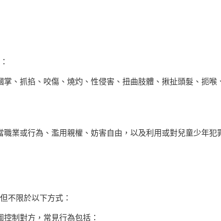
：
摑掌、抓掐、咬傷、燒灼、性侵害、扭曲肢體、揪扯頭髮、扼喉
當職業或行為、濫用親權、妨害自由，以及利用或對兒童少年犯
但不限於以下方式：
圖控制對方，常見行為包括：