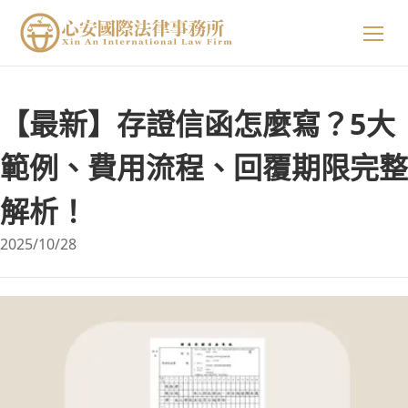
關於我們
【最新】存證信函怎麼寫？5大
專業領域
關於我們
範例、費用流程、回覆期限完整
解析！
精選案例
陳星年 主持律師
2025/10/28
法律小知識
黃欣安 主持律師
生活小常識
吳郁婷 主持律師