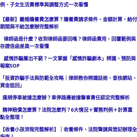
例、子女生活費標準與調整方式一次看懂
【最新】離婚贍養費怎麼算？贍養費請求條件、金額計算、給付
期間與不給怎麼辦完整解析
律師函是什麼？收到律師函要回嗎？律師函費用、回覆範例與
存證信函差異一次看懂
感情詐騙層出不窮？一文掌握「感情詐騙劇本」辨識、預防與
報案SOP
「投資詐騙手法與防範全攻略｜律師教你辨識話術、查核網站、
資金追回」
違規停車被撞怎麼辦？車停路邊被撞肇事責任認定完整解析
精神賠償怎麼算？法院怎麼判？6大情況＋實務判例＋計算重
點全整理！
【收養小孩流程完整解析】｜收養條件、法院聲請與登記辦理全
指南！