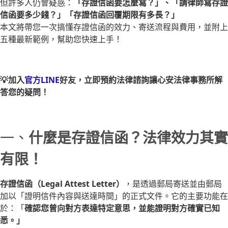
但許多人仍會疑惑：
「存證信函要怎麼寫？」、「請律師寫存證
信函要多少錢？」「存證信函回覆期限有多長？」
本文將帶您一次搞懂存證信函的效力、寄送流程與費用，並附上
五種最新範例，幫助您快速上手！
💡加入
官方LINE
好友，立即預約法律諮詢讓心安法律事務所解
答您的疑問！
一、
什麼是存證信函？法律效力其實
有限！
存證信函（Legal Attest Letter）
，是透過郵局寄送並由郵局
加以「證明信件內容與送達時間」的正式文件。它的主要功能在
於：「
確認您曾向對方表達特定意思，並能證明對方確實已知
悉。」