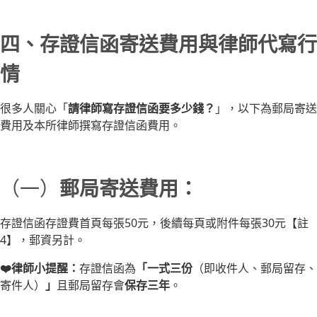
四、存證信函寄送費用與律師代寫行
情
很多人關心「
請律師寫存證信函要多少錢？
」，以下為郵局寄送
費用及本所律師撰寫存證信函費用。
（一）
郵局寄送費用：
存證信函存證費首頁每張50元，後續每頁或附件每張30元【註
4】，郵資另計。
❤️律師小提醒：
存證信函為
「一式三份
（即收件人、郵局留存、
寄件人）
」
且郵局留存會
保存三年
。