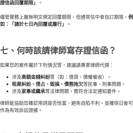
證信函回覆期限」
。
儘管實務上雖無明文規定回覆期限，但通常信中會自訂期限，
例
如：「請於七日內回覆或履行」
。
七、何時該請律師寫存證信函？
如果您的案件屬於下列情況等，建議請專業律師代撰：
涉及
高額金錢糾紛
等（如：借貸、債權催收）。
租屋糾紛、侵占、毀損、債務拖欠
等民事、刑事問題。
涉及
家事或繼承
等法律問題，需符合法定通知要件。
律師能協助您確認用詞是否恰當、避免自陷不利，並確保日後可
作為有效訴訟證據。