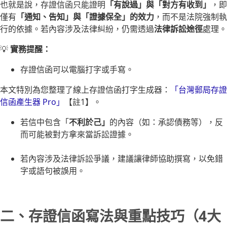
也就是說，存證信函只能證明
「有說過」與「對方有收到」
，即
僅有
「通知、告知」與「證據保全」的效力
，而不是法院強制執
行的依據。若內容涉及法律糾紛，仍需透過
法律訴訟途徑
處理。
💡
實務提醒：
存證信函可以電腦打字或手寫。
本文特別為您整理了線上存證信函打字生成器：
「台灣郵局存證
信函產生器 Pro」
【註1】。
若信中包含「
不利於己」
的內容（如：承認債務等），反
而可能被對方拿來當訴訟證據。
若內容涉及法律訴訟爭議，建議讓律師協助撰寫，以免錯
字或語句被誤用。
二、存證信函寫法與重點技巧（4大