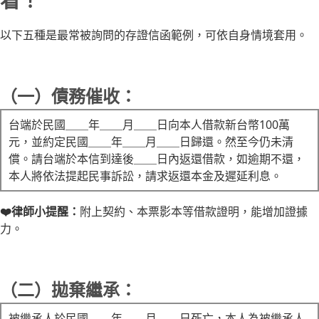
看！
以下五種是最常被詢問的存證信函範例，可依自身情境套用。
（一）債務催收：
台端於民國＿＿年＿＿月＿＿日向本人借款新台幣100萬
元，並約定民國＿＿年＿＿月＿＿日歸還。然至今仍未清
償。請台端於本信到達後＿＿日內返還借款，如逾期不還，
本人將依法提起民事訴訟，請求返還本金及遲延利息。
❤️律師小提醒：
附上契約、本票影本等借款證明，能增加證據
力。
（二）拋棄繼承：
被繼承人於民國＿＿年＿＿月＿＿日死亡，本人為被繼承人