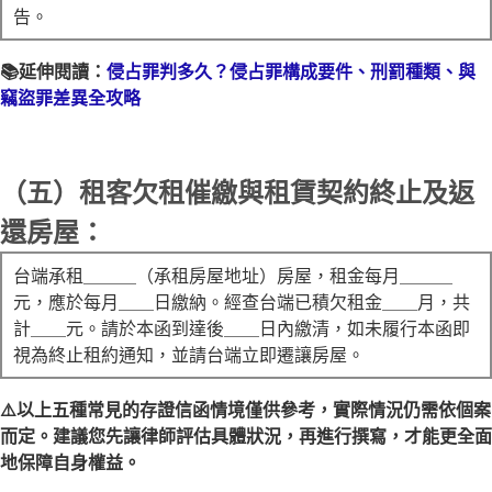
告。
📚延伸閱讀：
侵占罪判多久？侵占罪構成要件、刑罰種類、與
竊盜罪差異全攻略
（五）租客欠租催繳與租賃契約終止及返
還房屋：
台端承租＿＿＿（承租房屋地址）房屋，租金每月＿＿＿
元，應於每月＿＿日繳納。經查台端已積欠租金＿＿月，共
計＿＿元。請於本函到達後＿＿日內繳清，如未履行本函即
視為終止租約通知，並請台端立即遷讓房屋。
⚠️以上五種常見的存證信函情境僅供參考，實際情況仍需依個案
而定。建議您先讓律師評估具體狀況，再進行撰寫，才能更全面
地保障自身權益。