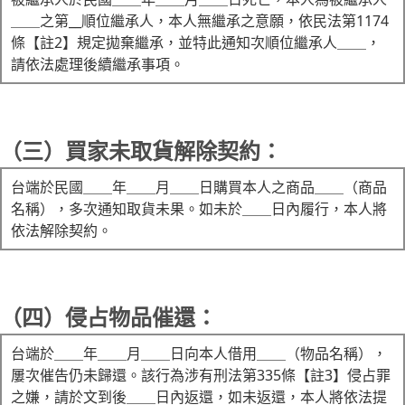
＿＿之第__順位繼承人，本人無繼承之意願，依民法第1174
條【註2】規定拋棄繼承，並特此通知次順位繼承人＿＿，
請依法處理後續繼承事項。
（三）買家未取貨解除契約：
台端於民國＿＿年＿＿月＿＿日購買本人之商品＿＿（商品
名稱），多次通知取貨未果。如未於＿＿日內履行，本人將
依法解除契約。
（四）侵占物品催還：
台端於＿＿年＿＿月＿＿日向本人借用＿＿（物品名稱），
屢次催告仍未歸還。該行為涉有刑法第335條【註3】侵占罪
之嫌，請於文到後＿＿日內返還，如未返還，本人將依法提