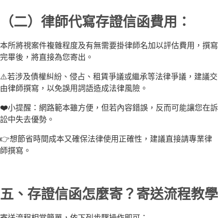
（二）律師代寫存證信函費用：
本所將視案件複雜程度及有無需要掛律師名加以評估費用，撰寫
完畢後，將直接為您寄出。
⚠️若涉及債權糾紛、侵占、租賃爭議或繼承等法律爭議，建議交
由律師撰寫，以免誤用詞語造成法律風險。
❤️
小提醒：網路範本雖方便，但若內容錯誤，反而可能讓您在訴
訟中失去優勢。
👉想節省時間成本又確保法律使用正確性，建議直接請專業律
師撰寫。
五、存證信函怎麼寄？寄送流程教學
寄送流程相當簡單，依下列步驟操作即可：