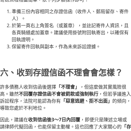
準備三份內容相同之存證信函（收件人、郵局留存、寄件
人）。
於第一頁右上角簽名（或蓋章），並註記寄件人資訊，且
各頁騎縫處加蓋章。建議使用掛號附回執寄出，以確保有
回執證明。
保留寄件回執與副本，作為未來訴訟證據。
六、收到存證信函不理會會怎樣？
許多債務人收到信函後選擇
「不理會」
，但這麼做其實風險很
高。雖然
不回覆存證信函不會被罰款或強制執行
，但若爭議進入
訴訟程序，法院可能認為你有
「惡意逃避、拒不出面」
的傾向，
導致您處於不利地位。
因此，建議在
收到信函後3～7日內回覆
，即便只是陳述立場或
請律師代擬回函，也能保留主動權。這也回應了大家關心的
「存