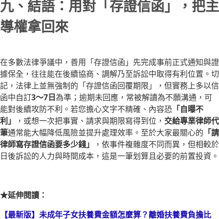
九、結語：用對「存證信函」，把主
導權拿回來
在多數法律爭議中，善用「存證信函」先完成事前正式通知與證
據保全，往往能在後續協商、調解乃至訴訟中取得有利位置。切
記，法律上並無強制的「存證信函回覆期限」，但實務上多以信
函中自訂
3～7日
為準；逾期未回應，常被解讀為不願溝通，可
能對後續攻防不利。若您擔心文字不精確、內容恐
「自曝不
利」
，或想一次把事實、請求與期限寫得到位，
交給專業律師代
筆
通常能大幅降低風險並提升處理效率。至於大家最關心的
「請
律師寫存證信函要多少錢」
，依事件複雜度不同而異，但相較於
日後訴訟的人力與時間成本，這是一筆划算且必要的前置投資。
★延伸閱讀：
【最新版】未成年子女扶養費金額怎麼算？離婚扶養費負擔比