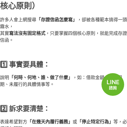
核心原則）
許多人會上網搜尋
「存證信函怎麼寫」
，卻被各種範本搞得一頭
霧水，
其實
寫法沒有固定格式
，只要掌握四個核心原則，就能完成存證
信函。
1️⃣ 事實要具體：
說明
「何時、何地、誰、做了什麼」
，如：借款金額、簽約日
LINE
期、未履行的具體情事等。
諮詢
2️⃣ 訴求要清楚：
表達希望對方
「在幾天內履行義務」
或
「停止特定行為」
等，必