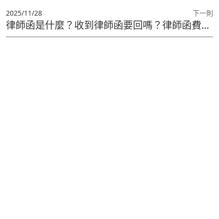
2025/11/28
下一則
律師函是什麼？收到律師函要回嗎？律師函費用、回覆範例與存證信函差異一次看懂