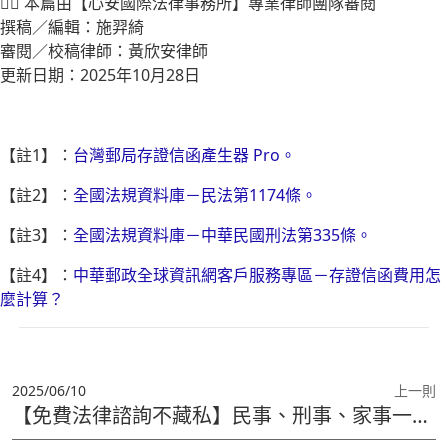
👩‍⚖️ 本篇由【心安國際法律事務所】專業律師團隊審閱
撰稿／編輯：施羿綺
審閱／校稿律師：黃欣安律師
更新日期：2025年10月28日
【註1】：
台灣郵局存證信函產生器 Pro。
【註2】：
全國法規資料庫－民法第1174條。
【註3】：
全國法規資料庫－中華民國刑法第335條。
【註4】：
中華郵政全球資訊網客戶服務專區－存證信函費用怎
麼計算？
2025/06/10
上一則
【免費法律諮詢不藏私】民事、刑事、家事一律適用！線上預約1分鐘搞定