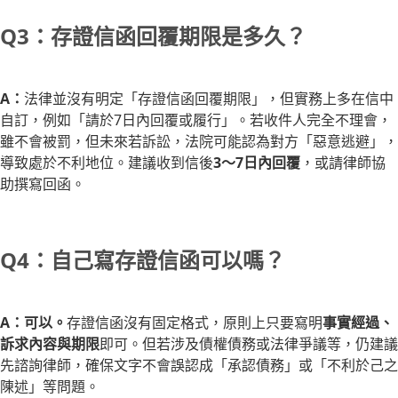
Q3：存證信函回覆期限是多久？
A：
法律並沒有明定「存證信函回覆期限」，但實務上多在信中
自訂，例如「請於7日內回覆或履行」。若收件人完全不理會，
雖不會被罰，但未來若訴訟，法院可能認為對方「惡意逃避」，
導致處於不利地位。建議收到信後
3～7日內回覆
，或請律師協
助撰寫回函。
Q4：自己寫存證信函可以嗎？
A：可以。
存證信函沒有固定格式，原則上只要寫明
事實經過、
訴求內容與期限
即可。但若涉及債權債務或法律爭議等，仍建議
先諮詢律師，確保文字不會誤認成「承認債務」或「不利於己之
陳述」等問題。