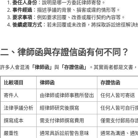
委任人身份
：說明是哪一方委託律師寄發。
事件經過
：描述爭議的背景、損害或違約情形等。
要求事項
：例如要求回覆、改善或履行契約內容等。
後續處理方式
：若未回覆或未改善，將採取訴訟途徑解決
二、律師函與存證信函有何不同？
許多人會混淆
「律師函」
與
「存證信函」
。其實兩者都是文書，
比較項目
律師函
存證信函
寄件人
由律師或律師事務所發出
任何人皆可寄送
法律爭議分析
經律師研究後撰寫
任何人皆可自行
撰寫成本
需支付律師撰寫費用
僅需支付郵局存
嚴重性
通常具訴訟前警告意味
通常為溝通、通