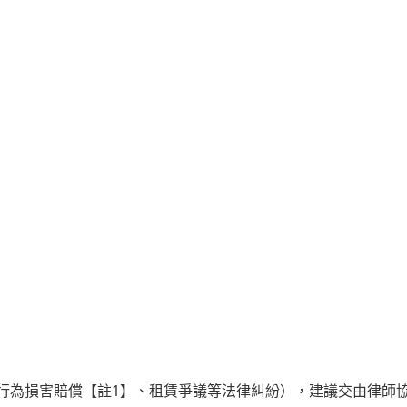
權行為損害賠償【註1】、租賃爭議等法律糾紛），建議交由律師