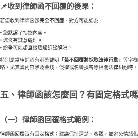
📌收到律師函不回覆的後果：
若您收到律師函卻
完全不回應
，對方可能認為：
• 您默認了指控內容。
• 您沒有誠意處理。
• 紛爭可能想直接透過訴訟解決。
特別是當律師函有明確載明
「若不回覆將採取法律行動」
等字樣
略，尤其當內容涉及金錢、侵權或名譽損害等相關法律糾紛時，
五、律師函該怎麼回？有固定格式嗎
（一）律師函回覆格式範例：
律師函回覆沒有固定格式；建議保持清楚、客觀，並避免情緒化