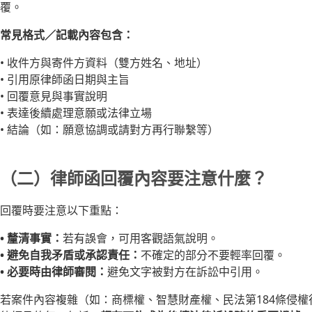
覆。
常見格式／記載內容包含：
• 收件方與寄件方資料（雙方姓名、地址）
• 引用原律師函日期與主旨
• 回覆意見與事實說明
• 表達後續處理意願或法律立場
• 結論（如：願意協調或請對方再行聯繫等）
（二）律師函回覆內容要注意什麼？
回覆時要注意以下重點：
• 釐清事實：
若有誤會，可用客觀語氣說明。
• 避免自我矛盾或承認責任：
不確定的部分不要輕率回覆。
• 必要時由律師審閱：
避免文字被對方在訴訟中引用。
若案件內容複雜（如：商標權、智慧財產權、民法第184條侵