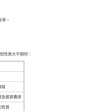
紛爭。
但性質大不相同：
撰寫
證及郵資費用
知性質