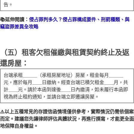
告。
📚延伸閱讀：
侵占罪判多久？侵占罪構成要件、刑罰種類、與
竊盜罪差異全攻略
（五）租客欠租催繳與租賃契約終止及返
還房屋：
台端承租＿＿＿（承租房屋地址）房屋，租金每月＿＿＿
元，應於每月＿＿日繳納。經查台端已積欠租金＿＿月，共
計＿＿元。請於本函到達後＿＿日內繳清，如未履行本函即
視為終止租約通知，並請台端立即遷讓房屋。
⚠️以上五種常見的存證信函情境僅供參考，實際情況仍需依個案
而定。建議您先讓律師評估具體狀況，再進行撰寫，才能更全面
地保障自身權益。