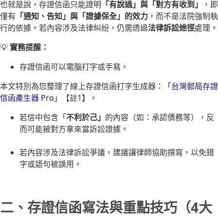
也就是說，存證信函只能證明
「有說過」與「對方有收到」
，即
僅有
「通知、告知」與「證據保全」的效力
，而不是法院強制執
行的依據。若內容涉及法律糾紛，仍需透過
法律訴訟途徑
處理。
💡
實務提醒：
存證信函可以電腦打字或手寫。
本文特別為您整理了線上存證信函打字生成器：
「台灣郵局存證
信函產生器 Pro」
【註1】。
若信中包含「
不利於己」
的內容（如：承認債務等），反
而可能被對方拿來當訴訟證據。
若內容涉及法律訴訟爭議，建議讓律師協助撰寫，以免錯
字或語句被誤用。
二、存證信函寫法與重點技巧（4大