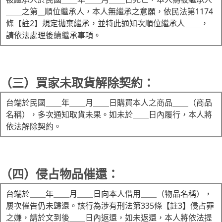
＿＿之第__順位繼承人，本人無繼承之意願，依民法第1174
條【註2】規定拋棄繼承，並特此通知次順位繼承人＿＿，
請依法處理後續繼承事項。
（三）買家未取貨解除契約：
台端於民國＿＿年＿＿月＿＿日購買本人之商品＿＿（商品
名稱），多次通知取貨未果。如未於＿＿日內履行，本人將
依法解除契約。
（四）侵占物品催還：
台端於＿＿年＿＿月＿＿日向本人借用＿＿（物品名稱），
屢次催告仍未歸還。該行為涉有刑法第335條【註3】侵占罪
之嫌，請於文到後＿＿日內返還，如未返還，本人將依法提