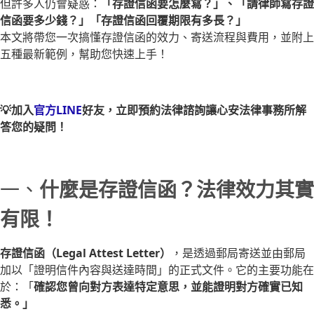
但許多人仍會疑惑：
「存證信函要怎麼寫？」、「請律師寫存證
信函要多少錢？」「存證信函回覆期限有多長？」
本文將帶您一次搞懂存證信函的效力、寄送流程與費用，並附上
五種最新範例，幫助您快速上手！
💡加入
官方LINE
好友，立即預約法律諮詢讓心安法律事務所解
答您的疑問！
一、
什麼是存證信函？法律效力其實
有限！
存證信函（Legal Attest Letter）
，是透過郵局寄送並由郵局
加以「證明信件內容與送達時間」的正式文件。它的主要功能在
於：「
確認您曾向對方表達特定意思，並能證明對方確實已知
悉。」