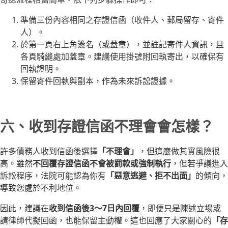
準備三份內容相同之存證信函（收件人、郵局留存、寄件
人）。
於第一頁右上角簽名（或蓋章），並註記寄件人資訊，且
各頁騎縫處加蓋章。建議使用掛號附回執寄出，以確保有
回執證明。
保留寄件回執與副本，作為未來訴訟證據。
六、收到存證信函不理會會怎樣？
許多債務人收到信函後選擇
「不理會」
，但這麼做其實風險很
高。雖然
不回覆存證信函不會被罰款或強制執行
，但若爭議進入
訴訟程序，法院可能認為你有
「惡意逃避、拒不出面」
的傾向，
導致您處於不利地位。
因此，建議在
收到信函後3～7日內回覆
，即便只是陳述立場或
請律師代擬回函，也能保留主動權。這也回應了大家關心的
「存