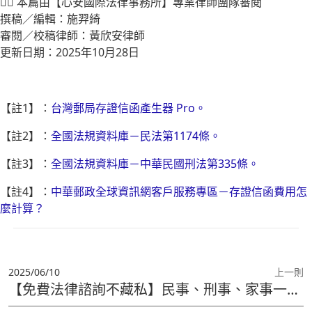
👩‍⚖️ 本篇由【心安國際法律事務所】專業律師團隊審閱
撰稿／編輯：施羿綺
審閱／校稿律師：黃欣安律師
更新日期：2025年10月28日
【註1】：
台灣郵局存證信函產生器 Pro。
【註2】：
全國法規資料庫－民法第1174條。
【註3】：
全國法規資料庫－中華民國刑法第335條。
【註4】：
中華郵政全球資訊網客戶服務專區－存證信函費用怎
麼計算？
2025/06/10
上一則
【免費法律諮詢不藏私】民事、刑事、家事一律適用！線上預約1分鐘搞定