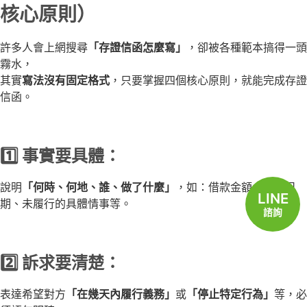
核心原則）
許多人會上網搜尋
「存證信函怎麼寫」
，卻被各種範本搞得一頭
霧水，
其實
寫法沒有固定格式
，只要掌握四個核心原則，就能完成存證
信函。
1️⃣ 事實要具體：
說明
「何時、何地、誰、做了什麼」
，如：借款金額、簽約日
LINE
期、未履行的具體情事等。
諮詢
2️⃣ 訴求要清楚：
表達希望對方
「在幾天內履行義務」
或
「停止特定行為」
等，必