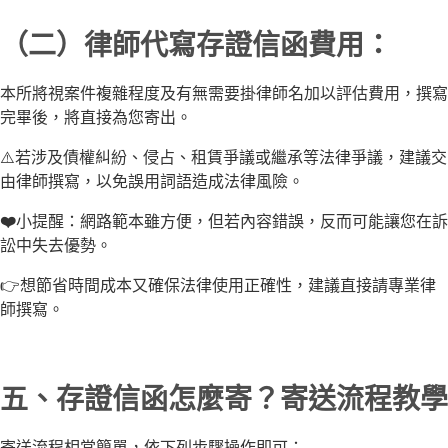
（二）律師代寫存證信函費用：
本所將視案件複雜程度及有無需要掛律師名加以評估費用，撰寫
完畢後，將直接為您寄出。
⚠️若涉及債權糾紛、侵占、租賃爭議或繼承等法律爭議，建議交
由律師撰寫，以免誤用詞語造成法律風險。
❤️
小提醒：網路範本雖方便，但若內容錯誤，反而可能讓您在訴
訟中失去優勢。
👉想節省時間成本又確保法律使用正確性，建議直接請專業律
師撰寫。
五、存證信函怎麼寄？寄送流程教學
寄送流程相當簡單，依下列步驟操作即可：