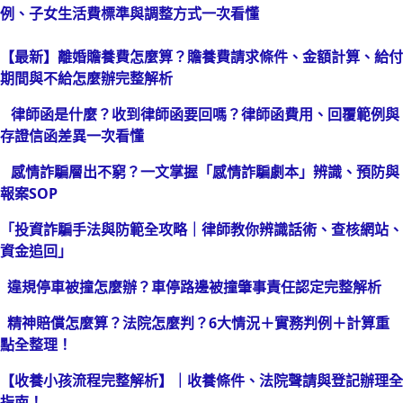
例、子女生活費標準與調整方式一次看懂
【最新】離婚贍養費怎麼算？贍養費請求條件、金額計算、給付
期間與不給怎麼辦完整解析
律師函是什麼？收到律師函要回嗎？律師函費用、回覆範例與
存證信函差異一次看懂
感情詐騙層出不窮？一文掌握「感情詐騙劇本」辨識、預防與
報案SOP
「投資詐騙手法與防範全攻略｜律師教你辨識話術、查核網站、
資金追回」
違規停車被撞怎麼辦？車停路邊被撞肇事責任認定完整解析
精神賠償怎麼算？法院怎麼判？6大情況＋實務判例＋計算重
點全整理！
【收養小孩流程完整解析】｜收養條件、法院聲請與登記辦理全
指南！