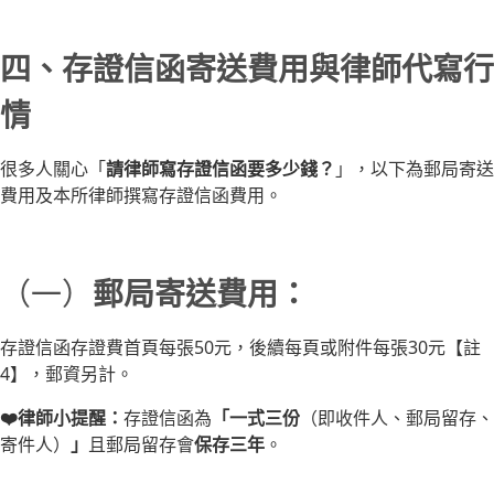
四、存證信函寄送費用與律師代寫行
情
很多人關心「
請律師寫存證信函要多少錢？
」，以下為郵局寄送
費用及本所律師撰寫存證信函費用。
（一）
郵局寄送費用：
存證信函存證費首頁每張50元，後續每頁或附件每張30元【註
4】，郵資另計。
❤️律師小提醒：
存證信函為
「一式三份
（即收件人、郵局留存、
寄件人）
」
且郵局留存會
保存三年
。