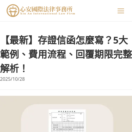
關於我們
【最新】存證信函怎麼寫？5大
專業領域
關於我們
範例、費用流程、回覆期限完整
解析！
精選案例
陳星年 主持律師
2025/10/28
法律小知識
黃欣安 主持律師
生活小常識
吳郁婷 主持律師