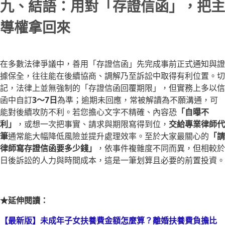
九、結語：用對「存證信函」，把主
導權拿回來
在多數法律爭議中，善用「存證信函」先完成事前正式通知與證
據保全，往往能在後續協商、調解乃至訴訟中取得有利位置。切
記，法律上並無強制的「存證信函回覆期限」，但實務上多以信
函中自訂
3～7日
為準；逾期未回應，常被解讀為不願溝通，可
能對後續攻防不利。若您擔心文字不精確、內容恐
「自曝不
利」
，或想一次把事實、請求與期限寫得到位，
交給專業律師代
筆
通常能大幅降低風險並提升處理效率。至於大家最關心的
「請
律師寫存證信函要多少錢」
，依事件複雜度不同而異，但相較於
日後訴訟的人力與時間成本，這是一筆划算且必要的前置投資。
★延伸閱讀：
【最新版】未成年子女扶養費金額怎麼算？離婚扶養費負擔比