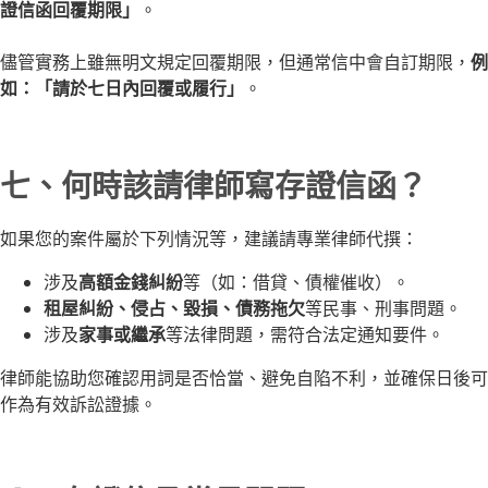
證信函回覆期限」
。
儘管實務上雖無明文規定回覆期限，但通常信中會自訂期限，
例
如：「請於七日內回覆或履行」
。
七、何時該請律師寫存證信函？
如果您的案件屬於下列情況等，建議請專業律師代撰：
涉及
高額金錢糾紛
等（如：借貸、債權催收）。
租屋糾紛、侵占、毀損、債務拖欠
等民事、刑事問題。
涉及
家事或繼承
等法律問題，需符合法定通知要件。
律師能協助您確認用詞是否恰當、避免自陷不利，並確保日後可
作為有效訴訟證據。