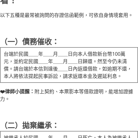
看！
以下五種是最常被詢問的存證信函範例，可依自身情境套用。
（一）債務催收：
台端於民國＿＿年＿＿月＿＿日向本人借款新台幣100萬
元，並約定民國＿＿年＿＿月＿＿日歸還。然至今仍未清
償。請台端於本信到達後＿＿日內返還借款，如逾期不還，
本人將依法提起民事訴訟，請求返還本金及遲延利息。
❤️律師小提醒：
附上契約、本票影本等借款證明，能增加證據
力。
（二）拋棄繼承：
被繼承人於民國＿＿年＿＿月＿＿日死亡，本人為被繼承人