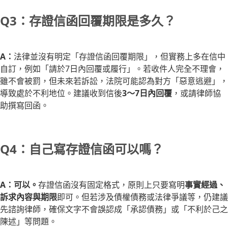
Q3：存證信函回覆期限是多久？
A：
法律並沒有明定「存證信函回覆期限」，但實務上多在信中
自訂，例如「請於7日內回覆或履行」。若收件人完全不理會，
雖不會被罰，但未來若訴訟，法院可能認為對方「惡意逃避」，
導致處於不利地位。建議收到信後
3～7日內回覆
，或請律師協
助撰寫回函。
Q4：自己寫存證信函可以嗎？
A：可以。
存證信函沒有固定格式，原則上只要寫明
事實經過、
訴求內容與期限
即可。但若涉及債權債務或法律爭議等，仍建議
先諮詢律師，確保文字不會誤認成「承認債務」或「不利於己之
陳述」等問題。