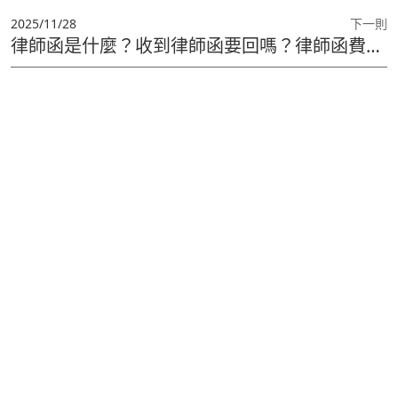
2025/11/28
下一則
律師函是什麼？收到律師函要回嗎？律師函費用、回覆範例與存證信函差異一次看懂