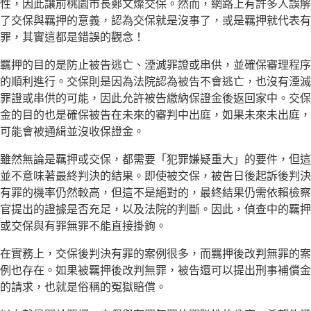
性，因此讓前桃園市長鄭文燦交保。然而，網路上有許多人誤解
了交保與羈押的意義，認為交保就是沒事了，或是羈押就代表有
罪，其實這都是錯誤的觀念！
羈押的目的是防止被告逃亡、湮滅罪證或串供，並確保審理程序
的順利進行。交保則是因為法院認為被告不會逃亡，也沒有湮滅
罪證或串供的可能，因此允許被告繳納保證金後返回家中。交保
金的目的也是確保被告在未來的審判中出庭，如果未來未出庭，
可能會被通緝並沒收保證金。
雖然無論是羈押或交保，都需要「犯罪嫌疑重大」的要件，但這
並不意味著最終判決的結果。即使被交保，被告日後起訴後判決
有罪的機率仍然較高，但這不是絕對的，最終結果仍需依賴檢察
官提出的證據是否充足，以及法院的判斷。因此，偵查中的羈押
或交保與有罪無罪不能直接掛鉤。
在實務上，交保後判決有罪的案例很多，而羈押後改判無罪的案
例也存在。如果被羈押後改判無罪，被告還可以提出刑事補償金
的請求，也就是俗稱的冤獄賠償。