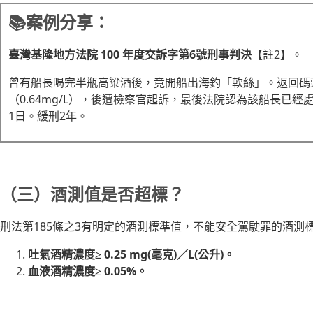
📚案例分享：
臺灣基隆地方法院 100 年度交訴字第6號刑事判決
【註2】。
曾有船長喝完半瓶高粱酒後，竟開船出海釣「軟絲」。返回碼頭
（0.64mg/L），後遭檢察官起訴，最後法院認為該船長已經
1日。緩刑2年。
（三）酒測值是否超標？
刑法第185條之3有明定的酒測標準值，不能安全駕駛罪的酒測
吐氣酒精濃度≥ 0.25 mg(毫克)／L(公升)。
血液酒精濃度≥ 0.05%。