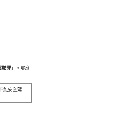
駕駛罪」
。那麼
不能安全駕