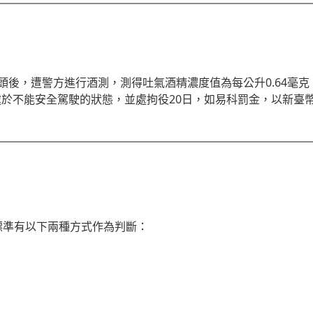
後，遭警方進行酒測，測得吐氣酒精濃度值為每公升0.64毫克
處於不能安全駕駛的狀態，並處拘役20日，如易科罰金，以新臺幣1
標準有以下兩種方式作為判斷：