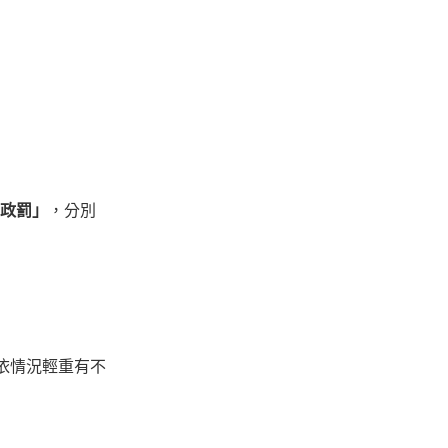
政罰」
，分別
並依情況輕重有不