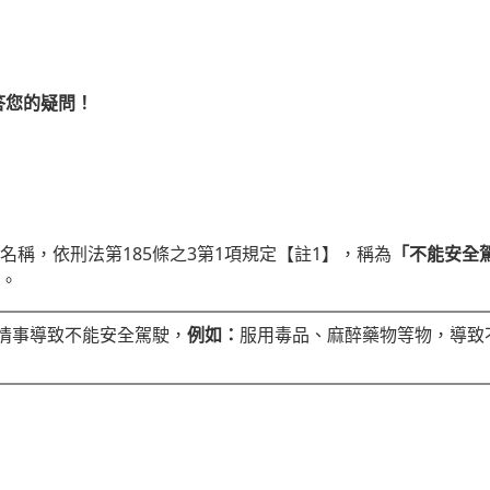
答您的疑問！
名稱，依刑法第185條之3第1項規定【註1】，稱為
「不能安全
。
情事導致不能安全駕駛，
例如：
服用毒品、麻醉藥物等物，導致